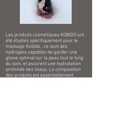
Les produits cosmétiques KOBIDO ont
été étudiés spécifiquement pour le
massage Kobido , ce sont des
hydrogels capables de garder une
glisse optimal sur la peau tout le long
du soin, et assurent une hydratation
profonde des tissus. La composition
des produits est essentiellement
minérales, végétales et d'origine
biologique.
Doux, non toxique et
hypoallergénique, produits sans
alcool, sans parabène et aucun test
effectué sur les animaux. Aucune
couleur ni parfum artificielle ajoutée.