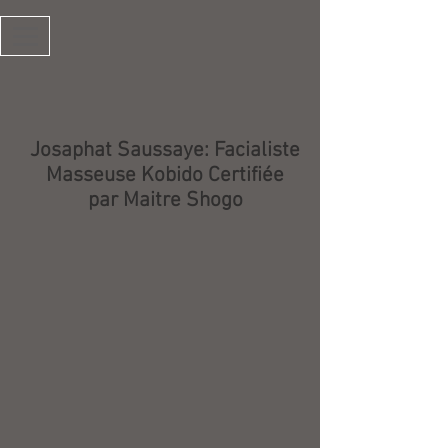
Josaphat Saussaye: Facialiste
Masseuse Kobido Certifiée
par Maitre Shogo